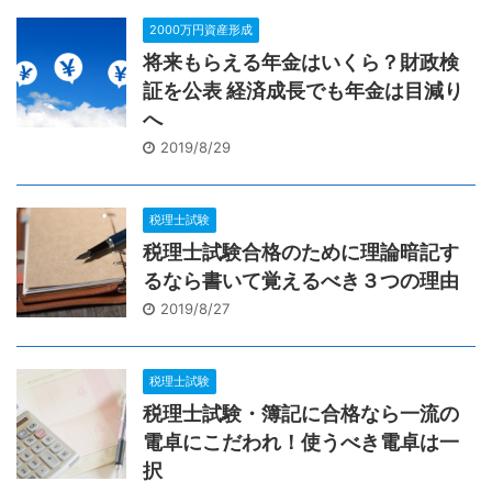
2000万円資産形成
将来もらえる年金はいくら？財政検
証を公表 経済成長でも年金は目減り
へ
2019/8/29
税理士試験
税理士試験合格のために理論暗記す
るなら書いて覚えるべき３つの理由
2019/8/27
税理士試験
税理士試験・簿記に合格なら一流の
電卓にこだわれ！使うべき電卓は一
択